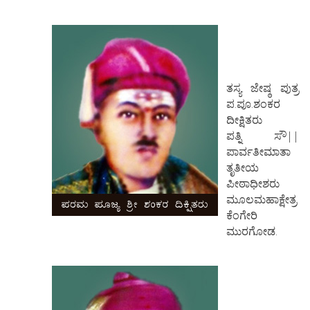
ತಸ್ಯ ಜೇಷ್ಠ ಪುತ್ರ
ಪ.ಪೂ.ಶಂಕರ
ದೀಕ್ಷಿತರು
ಪತ್ನಿ ಸೌ||
ಪಾರ್ವತೀಮಾತಾ
ತೃತೀಯ
ಪೀಠಾಧೀಶರು
ಮೂಲಮಹಾಕ್ಷೇತ್ರ
ಕೆಂಗೇರಿ
ಮುರಗೋಡ.