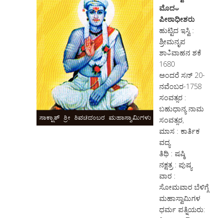
ಮೊದಀ
ಪೀಠಾಧೀಶರು
ಹುಟ್ಟಿದ ಇಸ್ವಿ :
ಶ್ರೀಮನೃಪ
ಶಾಀಿವಾಹನ ಶಕೆ
1680
ಅಂದರೆ ಸನ್ 20-
ನವೆಂಬರ-1758
ಸಂವತ್ಸರ :
ಬಹುಧಾನ್ಯ ನಾಮ
ಸಂವತ್ಸರ,
ಮಾಸ : ಕಾರ್ತಿಕ
ವದ್ಯ
ತಿಥಿ : ಷಷ್ಠಿ
ನಕ್ಷತ್ರ : ಪುಷ್ಯ
ವಾರ :
ಸೋಮವಾರ ಬೆಳಿಗ್ಗೆ
ಮಹಾಸ್ವಾಮಿಗಳ
ಧರ್ಮ ಪತ್ನಿಯರು: