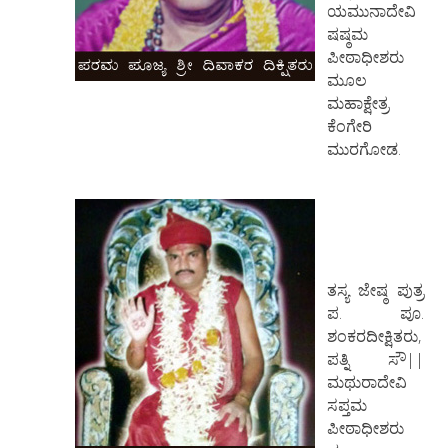
ಯಮುನಾದೇವಿ
ಷಷ್ಠಮ
ಪೀಠಾಧೀಶರು
ಮೂಲ
ಮಹಾಕ್ಷೇತ್ರ
ಕೆಂಗೇರಿ
ಮುರಗೋಡ.
ತಸ್ಯ ಜೇಷ್ಠ ಪುತ್ರ
ಪ. ಪೂ.
ಶಂಕರದೀಕ್ಷಿತರು,
ಪತ್ನಿ ಸೌ||
ಮಥುರಾದೇವಿ
ಸಪ್ತಮ
ಪೀಠಾಧೀಶರು