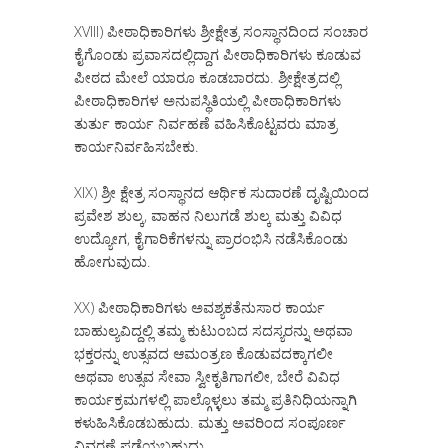
XVIII) ಪೀಠಾಧಿಕಾರಿಗಳು ಶ್ರೀಕ್ಷೇತ್ರ ಸಂಸ್ಥಾನದಿಂದ ಸಂಚಾರ
ಕೈಗೊಂಡು ಪ್ರವಾಸದಲ್ಲಿದ್ದಾಗ ಪೀಠಾಧಿಕಾರಿಗಳು ಕೂಡುವ
ಪೀಠದ ಮೇಲೆ ಯಾರೂ ಕೂಡಬಾರದು. ಶ್ರೀಕ್ಷೇತ್ರದಲ್ಲಿ
ಪೀಠಾಧಿಕಾರಿಗಳ ಅನುಪಸ್ಥಿತಿಯಲ್ಲಿ ಪೀಠಾಧಿಕಾರಿಗಳು
ತುರ್ತು ಕಾರ್ಯ ನಿರ್ವಹಣೆ ವಹಿಸಿಕೊಟ್ಟವರು ಮಾತ್ರ
ಕಾರ್ಯನಿರ್ವಹಿಸಬೇಕು.
XIX) ಶ್ರೀ ಕ್ಷೇತ್ರ ಸಂಸ್ಥಾನದ ಆರ್ಥಿಕ ಸುದಾರಣೆ ದೃಷ್ಟಿಯಿಂದ
ಪ್ರವೇಶ ಶುಲ್ಕ, ವಾಹನ ನಿಲುಗಡೆ ಶುಲ್ಕ ಮತ್ತು ವಿವಿಧ
ಉದ್ಯೋಗ, ಕೈಗಾರಿಕೆಗಳನ್ನು ಪ್ರಾರಂಭಿಸಿ ನಡೆಸಿಕೊಂಡು
ಹೋಗುವುದು.
XX) ಪೀಠಾಧಿಕಾರಿಗಳು ಅವಶ್ಯಕತೆನುಸಾರ ಕಾರ್ಯ
ಬಾಹುಲ್ಯವಿದ್ದಲ್ಲಿ ತಮ್ಮ ಕುಟುಂಬದ ಸದಸ್ಯರನ್ನು ಅಥವಾ
ಭಕ್ತರನ್ನು ಉತ್ಸವದ ಆಮಂತ್ರಣ ಕೊಡುವದಕ್ಕಾಗಲೀ
ಅಥವಾ ಉತ್ಸವ ಸೇವಾ ಸ್ವೀಕೃತಿಗಾಗಲೀ, ಬೇರೆ ವಿವಿಧ
ಕಾರ್ಯಕ್ರಮಗಳಲ್ಲಿ ಪಾಲ್ಗೊಳ್ಳಲು ತಮ್ಮ ಪ್ರತಿನಿಧಿಯನ್ನಾಗಿ
ಕಳುಹಿಸಿಕೊಡಬಹುದು. ಮತ್ತು ಅವರಿಂದ ಸಂಪೂರ್ಣ
ವಿವರಣೆ ಪಡೆಯಬಹುದು.