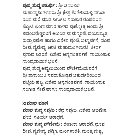
ಪುಷ್ಯ ಶುದ್ಧ ಚತುರ್ಥಿ :
ಶ್ರೀ ಚಿದಂಬರ
ಮಹಾಸ್ವಾಮಿಗಳವರು ಶ್ರೀ ಕ್ಷೇತ್ರ ಕೆಂಗೇರಿಯಲ್ಲಿ ಸಗುಣ
ರೂಪ ಮರೆ ಮಾಡಿ ನಿರ್ಗುಣ ನಿರಾಕಾರ ರೂಪದಿಂದ
ಜ್ಯೋತಿ ಲಿಂಗಾವತಾರ ತಾಳಿದ ಪುಣ್ಯೋತ್ಸ ಅಂದು ಶ್ರೀ
ಚಿದಂಬರೇಶ್ವರರಿಗೆ ಅಖಂಡ ನಾಮಸ್ಮರಣೆ, ಪಂಚಾಮೃತ,
ರುದ್ರಾಭಿಷೇಕ ಹಾಗೂ ವಿಶೇಷ ಪೂಜೆ, ಬಿಲ್ವಾರ್ಚನೆ, ಧೂಪ
ದೀಪ, ನೈವೇದ್ಯ, ಆರತಿ ಮಹಾಮಂಗಳಾರತಿ, ತೀರ್ಥ
ಪ್ರಸಾದ ವಿತರಣೆ, ವಿಶೇಷ ಅನ್ನಸಂತರ್ಪಣೆ. ಸಾಯಂಕಾಲ
ಸಾಂಪ್ರದಾಯಿಕ ಭಜನೆ.
ಪುಷ್ಯ ಶುದ್ಧ ಅಷ್ಟಮಿಯಿಂದ ಪೌರ್ಣಿಮೆಯವರೆಗೆ
ಶ್ರೀ ಶಾಕಾಂಬರಿ ನವರಾತ್ರೋತ್ಸವ ಚತುರ್ದಶಿಯಿಂದ
ಪಲ್ಲೆಯ ಹಬ್ಬ, ವಿಶೇಷ ಅನ್ನಸಂತರ್ಪಣೆ. ಸಾಯಂಕಾಲ
ಸಂಗೀತ ಸೇವೆ ಹಾಗೂ ಸಾಂಪ್ರದಾಯಿಕ ಭಜನೆ.
x)ಮಾಘ ಮಾಸ
ಮಾಘ ಶುದ್ಧ ಸಪ್ತಮಿ :
ರಥ ಸಪ್ತಮಿ, ವಿಶೇಷ ಅಭಿಷೇಕ,
ಪೂಜೆ, ಸೂರ್ಯ ಆರಾಧನೆ.
ಮಾಘ ಶುದ್ಧ ಪೌರ್ಣಿಮೆ :
ರೇಣುಕಾ ಆರಾಧನೆ, ಧೂಪ
ದೀಪ, ನೈವೇದ್ಯ, ಪಡ್ಲಿಗಿ, ಮಂಗಳಾರತಿ, ಮಂತ್ರ ಪುಷ್ಪ,